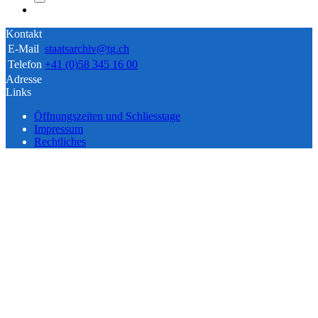
Kontakt
E-Mail
staatsarchiv@tg.ch
Telefon
+41 (0)58 345 16 00
Adresse
Links
Öffnungszeiten und Schliesstage
Impressum
Rechtliches