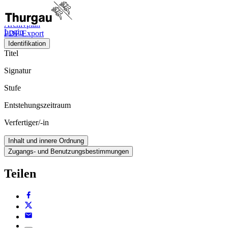
Viewer
Archivplan
Login
PDF-Export
Identifikation
Titel
Signatur
Stufe
Entstehungszeitraum
Verfertiger/-in
Inhalt und innere Ordnung
Zugangs- und Benutzungsbestimmungen
Teilen