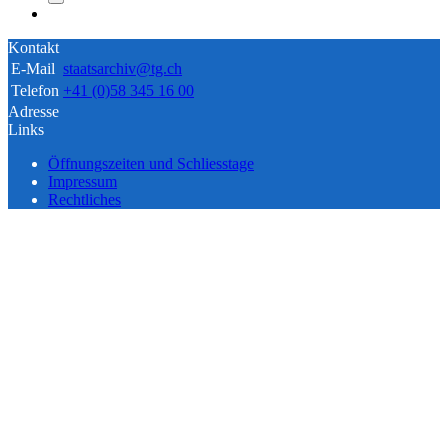
Kontakt
E-Mail
staatsarchiv@tg.ch
Telefon
+41 (0)58 345 16 00
Adresse
Links
Öffnungszeiten und Schliesstage
Impressum
Rechtliches