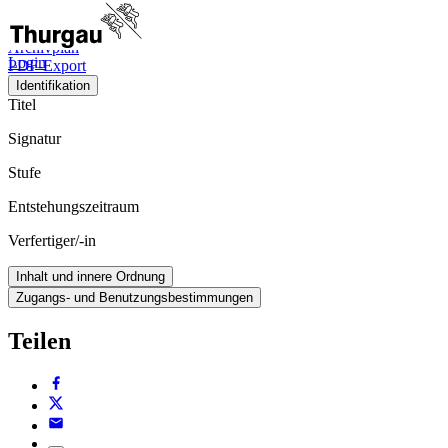
Viewer
Archivplan
Login
PDF-Export
Identifikation
Titel
Signatur
Stufe
Entstehungszeitraum
Verfertiger/-in
Inhalt und innere Ordnung
Zugangs- und Benutzungsbestimmungen
Teilen