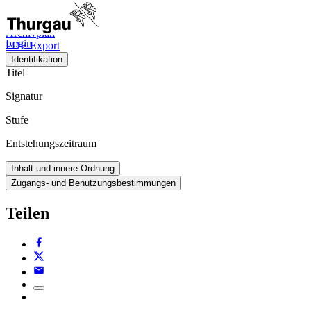
Viewer
Archivplan
Login
PDF-Export
Identifikation
Titel
Signatur
Stufe
Entstehungszeitraum
Inhalt und innere Ordnung
Zugangs- und Benutzungsbestimmungen
Teilen