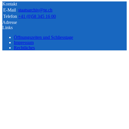
Kontakt
E-Mail
staatsarchiv@tg.ch
Telefon
+41 (0)58 345 16 00
Adresse
Links
Öffnungszeiten und Schliesstage
Impressum
Rechtliches